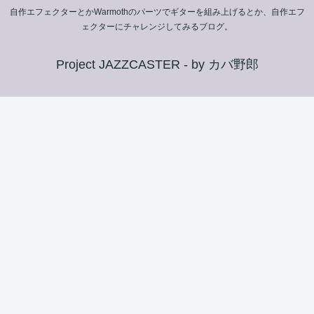
自作エフェクターとかWarmothのパーツでギターを組み上げるとか、自作エフ
ェクターにチャレンジしてみるブログ。
Project JAZZCASTER - by カバ野郎