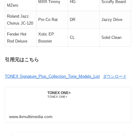
MXR Timmy
HG
Scruffy Beard
MZero
Roland Jazz
Pro Co Rat
DR
Jazzy Drive
Chorus JC-120
Fender Hot
Xotic EP
CL
Solid Clean
Rod Deluxe
Booster
引用元はこちら
TONEX Signature_Plus_Collection_Tone_Models_List
ダウンロード
TONEX ONE+
TONEX ONE+
www.ikmultimedia.com