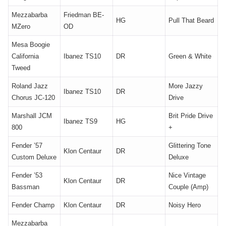
Mezzabarba
Friedman BE-
HG
Pull That Beard
MZero
OD
Mesa Boogie
California
Ibanez TS10
DR
Green & White
Tweed
Roland Jazz
More Jazzy
Ibanez TS10
DR
Chorus JC-120
Drive
Marshall JCM
Brit Pride Drive
Ibanez TS9
HG
800
+
Fender ’57
Glittering Tone
Klon Centaur
DR
Custom Deluxe
Deluxe
Fender ’53
Nice Vintage
Klon Centaur
DR
Bassman
Couple (Amp)
Fender Champ
Klon Centaur
DR
Noisy Hero
Mezzabarba