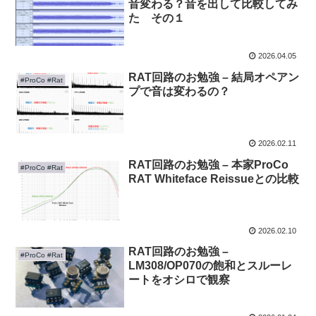
音変わる？音を出して比較してみ
た その１
2026.04.05
RAT回路のお勉強 – 結局オペアン
#ProCo #Rat
プで音は変わるの？
2026.02.11
RAT回路のお勉強 – 本家ProCo
#ProCo #Rat
RAT Whiteface Reissueとの比較
2026.02.10
RAT回路のお勉強 –
#ProCo #Rat
LM308/OP070の飽和とスルーレ
ートをオシロで観察