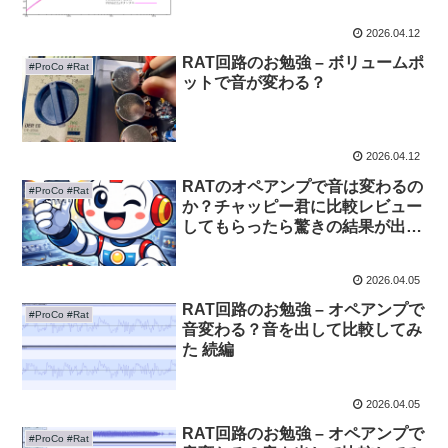
2026.04.12
RAT回路のお勉強 – ボリュームポ
#ProCo #Rat
ットで音が変わる？
2026.04.12
RATのオペアンプで音は変わるの
#ProCo #Rat
か？チャッピー君に比較レビュー
してもらったら驚きの結果が出
た！
2026.04.05
RAT回路のお勉強 – オペアンプで
#ProCo #Rat
音変わる？音を出して比較してみ
た 続編
2026.04.05
RAT回路のお勉強 – オペアンプで
#ProCo #Rat