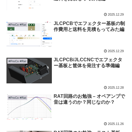
2025.12.29
JLCPCBでエフェクター基板の制
#ProCo #Rat
作費用と送料を見積もってみた編
2025.12.29
JLCPCB/JLCCNCでエフェクタ
#ProCo #Rat
ー基板と筐体を発注する準備編
2025.12.28
RAT回路のお勉強 – オペアンプで
#ProCo #Rat
音は違うのか？同じなのか？
2025.11.26