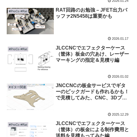
2026.01.24
RAT回路のお勉強 – JFET出力バ
#ProCo #Rat
ッファ2N5458は重要かも
2026.01.17
JLCCNCでエフェクターケース
#ProCo #Rat
（筐体）板金の穴あけ、レーザー
マーキングの指定＆見積り編
2026.01.02
JNCCNCの板金サービスでギタ
#ギター関連
ーのピックガードも作れるかも！
で見積してみた、CNC、3Dプリ
ントの価格も調べてみた編
2025.12.29
JLCCNCでエフェクターケース
#ProCo #Rat
（筐体）の板金による制作費用と
送料を見積もってみた編