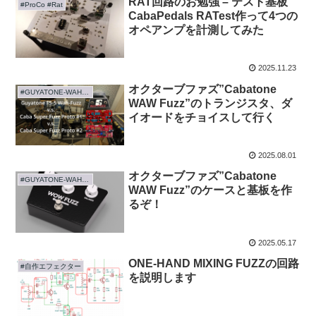
RAT回路のお勉強 – テスト基板
#ProCo #Rat
CabaPedals RATest作って4つの
オペアンプを計測してみた
2025.11.23
オクターブファズ”Cabatone
#GUYATONE-WAH-FUZZ-FS-5
WAW Fuzz”のトランジスタ、ダ
イオードをチョイスして行く
2025.08.01
オクターブファズ”Cabatone
#GUYATONE-WAH-FUZZ-FS-5
WAW Fuzz”のケースと基板を作
るぞ！
2025.05.17
ONE-HAND MIXING FUZZの回路
#自作エフェクター
を説明します