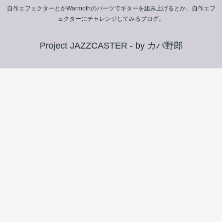
自作エフェクターとかWarmothのパーツでギターを組み上げるとか、自作エフ
ェクターにチャレンジしてみるブログ。
Project JAZZCASTER - by カバ野郎