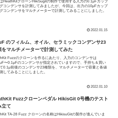
はHeathKitクローンHikiSugitの制作で使用する入力の0.1μFカップ
グコンデンサを計測してみましたが、今回は、出力の10μFカップ
グコンデンサをマルチメーターで計測してみることにしました。
2022.01.15
.1μF のフィルム、オイル、セラミックコンデンサ23
類をマルチメーターで計測してみた
athKit Fuzzのクローンを作るにあたり、入力のコンデンサは
03μF〜0.1μFのコンデンサが指定されていますので、手持ち＆買い
て0.1μ前後のコンデンサ23種類を、マルチメーターで容量と各値
測してみることにしました。
2022.01.10
athKit Fuzzクローンペダル HikisGit 0号機のテスト
み立て
thKit TA-28 Fuzz クローンの名称はHikisuGitの製作が進んでいま