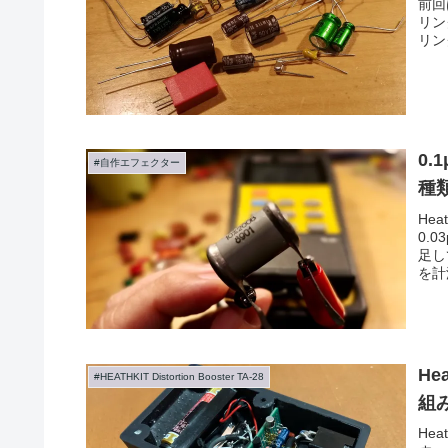
前回
リン
リン
0
#自作エフェクター
種
He
0.
足し
を計
He
#HEATHKIT Distortion Booster TA-28
組
Hea