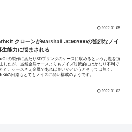
2022.01.05
athKit クローンがMarshall JCM2000の強烈なノイ
再生能力に悩まされる
kisuGitの製作にあたり3Dプリンタのケースに収めるというお題を頂
ましたが、当然金属ケースよりもノイズ対策的にはかなり不利で
ただ、ケースさえ金属であれば良いかというとそうでは無く、
athKitの回路もとてもノイズに弱い構成のようです。
2022.01.02