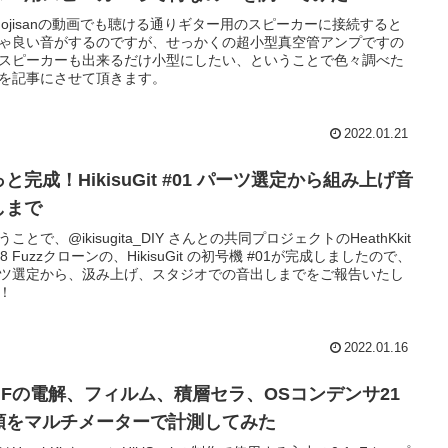
nk ojisanの動画でも聴ける通りギター用のスピーカーに接続すると
ゃ良い音がするのですが、せっかくの超小型真空管アンプですの
スピーカーも出来るだけ小型にしたい、ということで色々調べた
を記事にさせて頂きます。
2022.01.21
と完成！HikisuGit #01 パーツ選定から組み上げ音
しまで
うことで、@ikisugita_DIY さんとの共同プロジェクトのHeathKkit
-28 Fuzzクローンの、HikisuGit の初号機 #01が完成しましたので、
ツ選定から、汲み上げ、スタジオでの音出しまでをご報告いたし
！
2022.01.16
0μFの電解、フィルム、積層セラ、OSコンデンサ21
類をマルチメーターで計測してみた