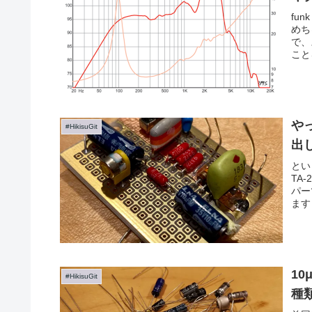
fu
めち
で、
こと
やっ
#HikisuGit
出
とい
TA
パー
ます
1
#HikisuGit
種