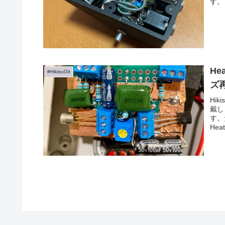
す。
He
#HikisuGit
ズ
Hi
戴し
す。
He