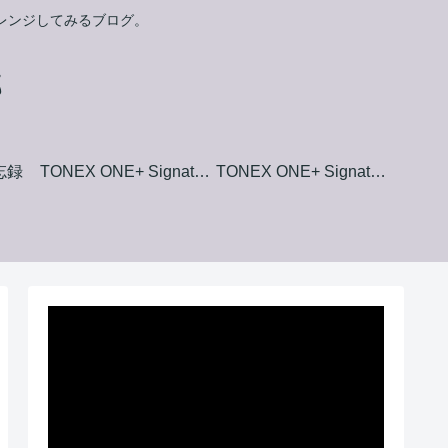
ャレンジしてみるブログ。
郎
備忘録
TONEX ONE+ Signature+ Collection Amp Model List
TONEX ONE+ Signature+ Collection Stomp Box Model List