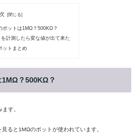
次
N+のポットは1MΩ？500KΩ？
ポットを計測したら変な値が出て来た
+ ポットまとめ
は1MΩ？500KΩ？
みます。
を見ると1MΩのポットが使われています。