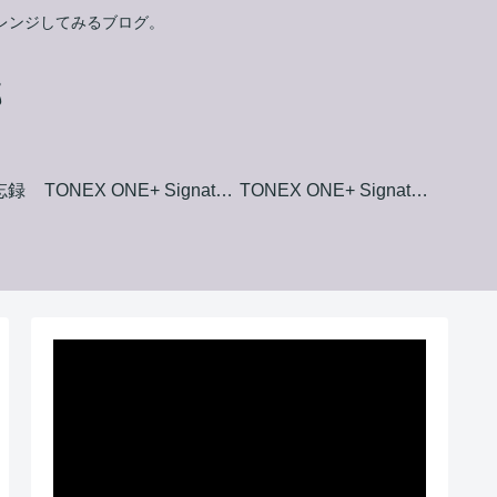
ャレンジしてみるブログ。
郎
備忘録
TONEX ONE+ Signature+ Collection Amp Model List
TONEX ONE+ Signature+ Collection Stomp Box Model List