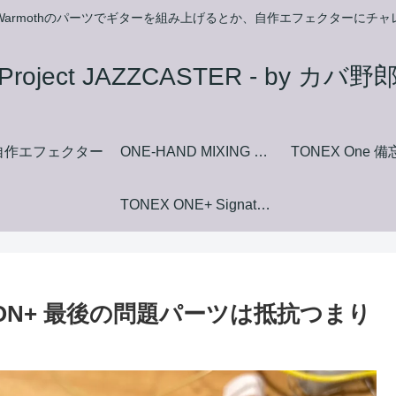
armothのパーツでギターを組み上げるとか、自作エフェクターにチ
Project JAZZCASTER - by カバ野
自作エフェクター
ONE-HAND MIXING FUZZ マニュアルダウンロードページ
TONEX One 
TONEX ONE+ Signature+ Collection Amp+Stomp Model List
RTION+ 最後の問題パーツは抵抗つまり