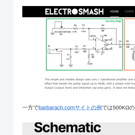
一方で
barbarach.comサイトの例
では500K