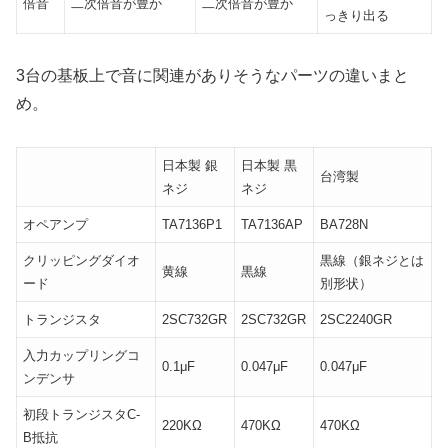
倍音
二次倍音が豊か
二次倍音が豊か
っきり出る
3台の基板上で音に関連がありそうなパーツの違いまと
め。
日本製 銀
日本製 黒
台湾製
ネジ
ネジ
オペアンプ
TA7136P1
TA7136AP
BA728N
クリッピングダイオ
黒線（銀ネジとは
黄線
黒線
ード
別形状）
トランジスタ
2SC732GR
2SC732GR
2SC2240GR
入力カップリングコ
0.1μF
0.047μF
0.047μF
ンデンサ
初段トランジスタC-
220KΩ
470KΩ
470KΩ
B抵抗