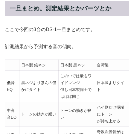
一旦まとめ。測定結果とかパーツとか
ここで今回の3台のDS-1一旦まとめです。
計測結果から予測する音の傾向。
日本製 銀ネジ
日本製 黒ネジ
台湾製
この中では最もワ
低音
黒ネジよりほんの僅
イドレンジ
日本製よりタイ
EQ
かにタイト
但し日本製同士で
ト
はほぼ同じ
ハイ側だけ極端
中高
トーンの効きが良
トーンの効きが緩い
にトーン
音EQ
い
が持ち上がる
奇数次倍音がは