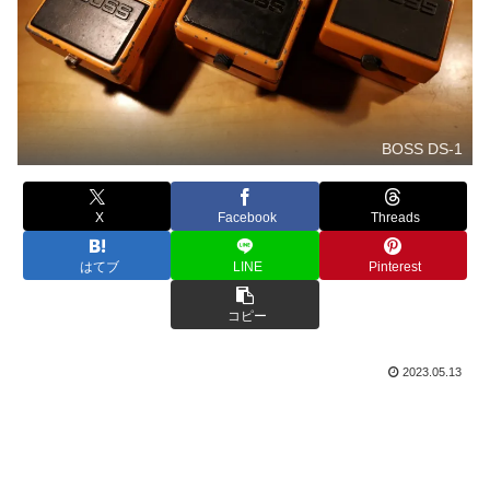
BOSS DS-1
X
Facebook
Threads
はてブ
LINE
Pinterest
コピー
2023.05.13