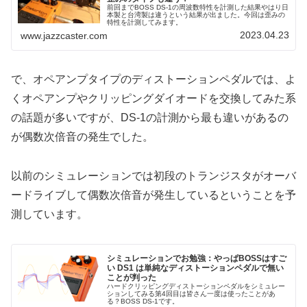
前回までBOSS DS-1の周波数特性を計測した結果やはり日
本製と台湾製は違うという結果が出ました。今回は歪みの
特性を計測してみます。
2023.04.23
www.jazzcaster.com
で、オペアンプタイプのディストーションペダルでは、よ
くオペアンプやクリッピングダイオードを交換してみた系
の話題が多いですが、DS-1の計測から最も違いがあるの
が偶数次倍音の発生でした。
以前のシミュレーションでは初段のトランジスタがオーバ
ードライブして偶数次倍音が発生しているということを予
測しています。
シミュレーションでお勉強：やっぱBOSSはすご
い DS1 は単純なディストーションペダルで無い
ことが判った
ハードクリッピングディストーションペダルをシミュレー
ションしてみる第4回目は皆さん一度は使ったことがあ
る？BOSS DS-1です。