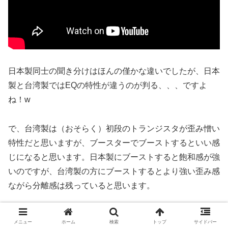
日本製同士の聞き分けはほんの僅かな違いでしたが、日本
製と台湾製ではEQの特性が違うのが判る、、、ですよ
ね！w
で、台湾製は（おそらく）初段のトランジスタが歪み憎い
特性だと思いますが、ブースターでブーストするといい感
じになると思います。日本製にブーストすると飽和感が強
いのですが、台湾製の方にブーストするとより強い歪み感
ながら分離感は残っていると思います。
BOSS DS-1 日本製vs台湾製 まとめのまと
メニュー
ホーム
検索
トップ
サイドバー