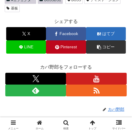
#エフェクター
BOSSDS1
BOSS
ディストーション
基板
シェアする
X
Facebook
はてブ
LINE
Pinterest
コピー
カバ野郎をフォローする
カバ野郎
関連記事
メニュー
ホーム
検索
トップ
サイドバー