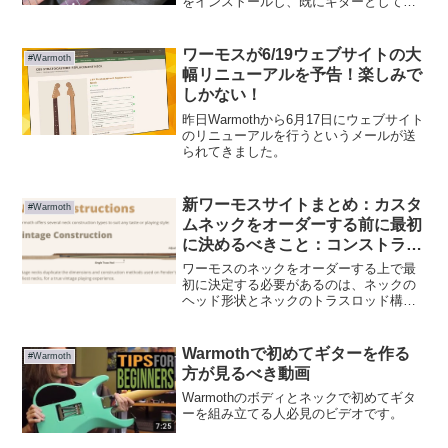
をインストールし、既にギターとしての
完成状態となりつつあります。そこで、
今度は新たにネックを2本注文しました。
ワーモスが6/19ウェブサイトの大
#Warmoth
幅リニューアルを予告！楽しみで
しかない！
昨日Warmothから6月17日にウェブサイト
のリニューアルを行うというメールが送
られてきました。​
新ワーモスサイトまとめ：カスタ
#Warmoth
ムネックをオーダーする前に最初
に決めるべきこと：コンストラク
ション
ワーモスのネックをオーダーする上で最
初に決定する必要があるのは、ネックの
ヘッド形状とネックのトラスロッド構造
です。ネックのヘッド形状はお好みで決
めれば良いのですが、ネックのトラスロ
ッド構造も重要で、ヘッドとトラスロッ
Warmothで初めてギターを作る
#Warmoth
ド構造の組み合わせがある程度絞られる
方が見るべき動画
為です。
Warmothのボディとネックで初めてギタ
ーを組み立てる人必見のビデオです。