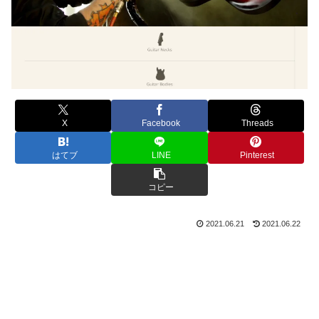
X
Facebook
Threads
はてブ
LINE
Pinterest
コピー
2021.06.21
2021.06.22