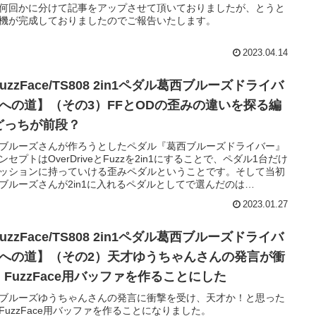
何回かに分けて記事をアップさせて頂いておりましたが、とうと
機が完成しておりましたのでご報告いたします。
2023.04.14
uzzFace/TS808 2in1ペダル葛西ブルーズドライバ
2への道】（その3）FFとODの歪みの違いを探る編
どっちが前段？
ブルーズさんが作ろうとしたペダル『葛西ブルーズドライバー』
ンセプトはOverDriveとFuzzを2in1にすることで、ペダル1台だけ
ッションに持っていける歪みペダルということです。そして当初
ブルーズさんが2in1に入れるペダルとしてで選んだのは
eScreamer（TS-808回路）＋FuzzFace回路でした。
2023.01.27
uzzFace/TS808 2in1ペダル葛西ブルーズドライバ
2への道】（その2）天才ゆうちゃんさんの発言が衝
！FuzzFace用バッファを作ることにした
ブルーズゆうちゃんさんの発言に衝撃を受け、天才か！と思った
FuzzFace用バッファを作ることになりました。