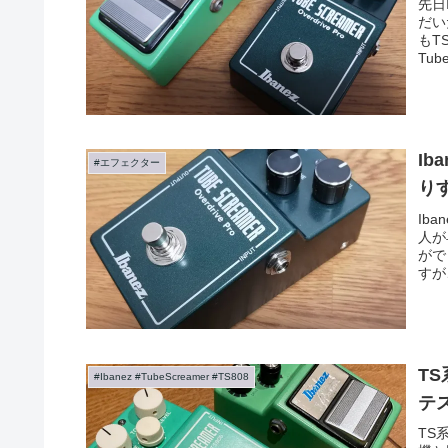
先日
だい
もT
Tub
Ib
#エフェクター
り
Ib
人が
がで
すが
T
#Ibanez #TubeScreamer #TS808
テ
TS