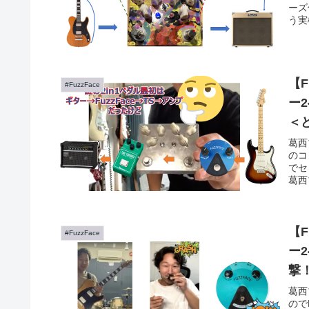
ーズ
う実
【F
#FuzzFace
ー
＜
葛西
のコ
でセ
葛西
Tub
【F
#FuzzFace
ー
撃
葛西
ので