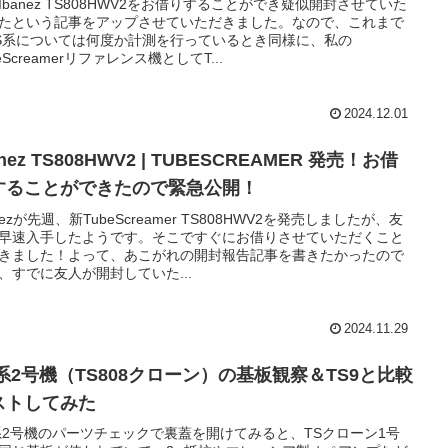
Ibanez TS808HWV2をお借りすることができ疑似開封させていた
たという記事をアップさせていただきました。なので、これまで
S系については何度か計測を行っているとき同様に、私の
eScreamerリファレンス機としてT...
2024.12.01
anez TS808HWV2 | TUBESCREAMER 発売！お借
することができたので緊急公開！
anezが先週、新TubeScreamer TS808HWV2を発売しましたが、友
早速入手したようです。そこですぐにお借りさせていただくこと
きました！よって、あこがれの開封報告記事を書きたかったので
、すでに友人が開封していた...
2024.11.29
S系2号機（TS808クローン）の基板観察＆TS9と比較
ストしてみた
系2号機のパーツチェックで裏蓋を開けてみると、TSクローン1号