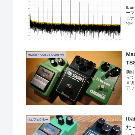
Ib
ーマ
じナ
特性
Ma
#Maxon OD808 Overdrive
TS
前回
立て
直後
アッ
見つ
Ib
#エフェクター
た 