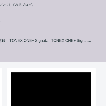
ャレンジしてみるブログ。
郎
備忘録
TONEX ONE+ Signature+ Collection Amp Model List
TONEX ONE+ Signature+ Collection Stomp Box Model List