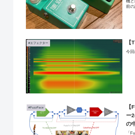
機と
前の
【
#エフェクター
今回
【F
#FuzzFace
ー
の
「F