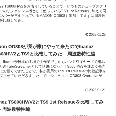
anez TS808HW2をお借りしていることで、いつものチューブスクリ
ーのリファレンス機として使っているTS9 1st Reissueに加えて同
ンバーが与えられているMAXON OD808も追加してまずは周波数
を比較してみ...
2025.01.25
xon OD808が我が家にやって来たのでIbanez
808HW2とTS9と比較してみた – 周波数特性編
、Ibanezが日本の工場で手作業でしかもハンドワイヤードで組み
た新TubeScreamerとして話題になった TS808HW2を運よく発売
にお借りできたことで、私が愛用のTS9 1st Reissueの比較記事を
プさせていただきました。で、今、Maxon OD808 Overdriveがを
けて思わずゲットしてしまいました。
2025.01.21
anez TS808HWV2とTS9 1st Reissueを比較してみ
– 周波数特性編