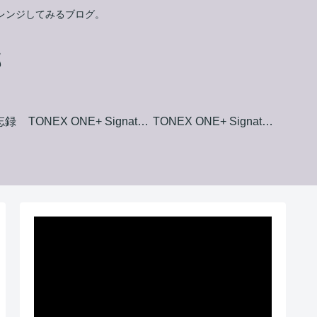
ャレンジしてみるブログ。
郎
備忘録
TONEX ONE+ Signature+ Collection Amp Model List
TONEX ONE+ Signature+ Collection Stomp Box Model List