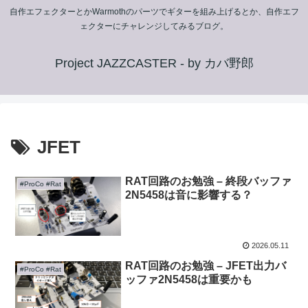
自作エフェクターとかWarmothのパーツでギターを組み上げるとか、自作エフ
ェクターにチャレンジしてみるブログ。
Project JAZZCASTER - by カバ野郎
JFET
RAT回路のお勉強 – 終段バッファ
#ProCo #Rat
2N5458は音に影響する？
2026.05.11
RAT回路のお勉強 – JFET出力バ
#ProCo #Rat
ッファ2N5458は重要かも