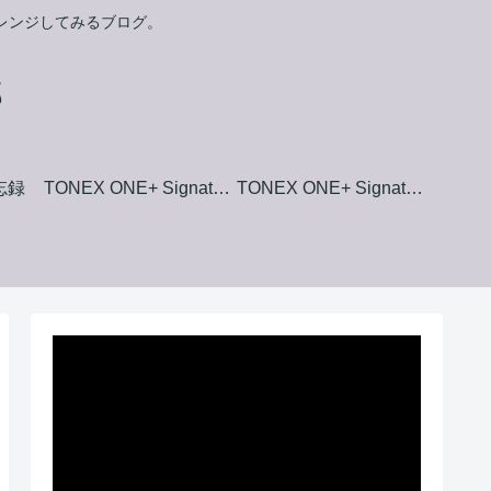
ャレンジしてみるブログ。
郎
備忘録
TONEX ONE+ Signature+ Collection Amp Model List
TONEX ONE+ Signature+ Collection Stomp Box Model List