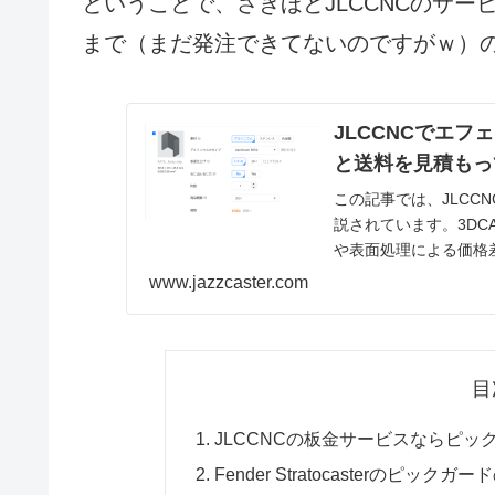
ということで、さきほどJLCCNCのサ
まで（まだ発注できてないのですがｗ）
JLCCNCでエ
と送料を見積もっ
この記事では、JLCC
説されています。3DC
や表面処理による価格
も触れられています。
www.jazzcaster.com
目
JLCCNCの板金サービスならピ
Fender Stratocasterのピッ