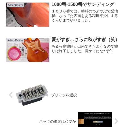
ー...
1000番-1500番でサンディング
#JazzCaster
１０００番では、塗料のつぶつぶで梨地
状になってた表面をある程度平滑にする
くらいまでやりました。
夏がすぎ…さらに秋がすぎ（笑）
#JazzCaster
ある程度塗膜が出来てきたようなので塗
りは終了しました。長かったな〜(^^;
ブリッジを選択
ネックの塗装は必要か