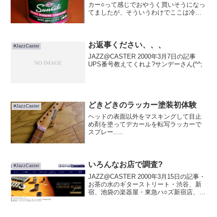
カー○って感じでおやうく買いそうになっ
てましたが、そういうわけでここは冷静
になって他を探してみます。
お返事ください、、、
#JazzCaster
JAZZ@CASTER 2000年3月7日の記事
UPS番号教えてくれよ?サンデーさん(^^;
どきどきのラッカー塗装初体験
#JazzCaster
ヘッドの表面以外をマスキングして目止
め剤を塗ってデカールを転写ラッカーで
スプレー.....
いろんなお店で調査?
#JazzCaster
JAZZ@CASTER 2000年3月15日の記事・
お茶の水のギターストリート・渋谷、新
宿、池袋の楽器屋・東急ハ○ズ新宿店、渋
谷店・ド○トなどのホームセンター・世田
ヶ谷通りと環七の瀬田交差点近くのおし
ゃれ？な木工屋さん（名前忘れた?）ギタ